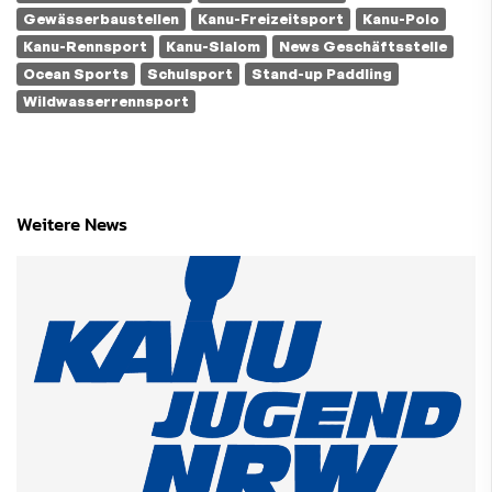
Gewässerbaustellen
Kanu-Freizeitsport
Kanu-Polo
Kanu-Rennsport
Kanu-Slalom
News Geschäftsstelle
Ocean Sports
Schulsport
Stand-up Paddling
Wildwasserrennsport
Weitere News