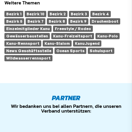
Weitere Themen
Bezirk 1
Bezirk 10
Bezirk 2
Bezirk 3
Bezirk 4
Bezirk 5
Bezirk 7
Bezirk 8
Bezirk 9
Drachenboot
Einzelmitglieder Kanu
Freestyle / Rodeo
Gewässerbaustellen
Kanu-Freizeitsport
Kanu-Polo
Kanu-Rennsport
Kanu-Slalom
KanuJugend
News Geschäftsstelle
Ocean Sports
Schulsport
Wildwasserrennsport
PARTNER
Wir bedanken uns bei allen Partnern, die unseren
Verband unterstützen: