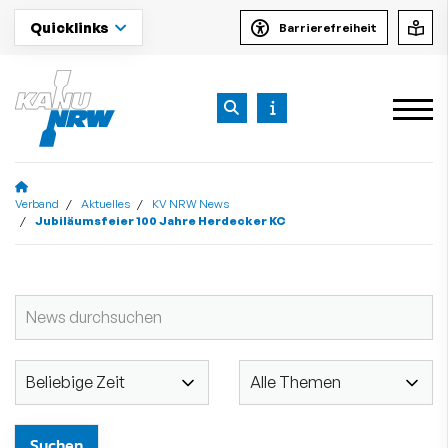
Quicklinks
Barrierefreiheit
Verband
Aktuelles
KV NRW News
Jubiläumsfeier 100 Jahre Herdecker KC