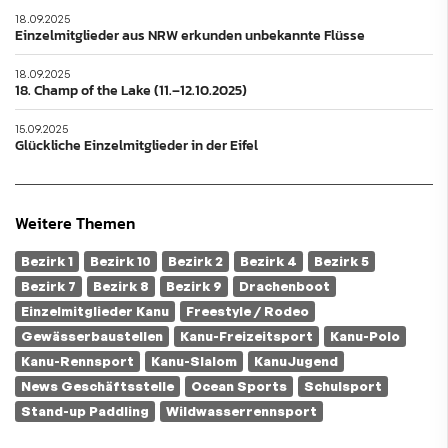
18.09.2025
Einzelmitglieder aus NRW erkunden unbekannte Flüsse
18.09.2025
18. Champ of the Lake (11.–12.10.2025)
15.09.2025
Glückliche Einzelmitglieder in der Eifel
Weitere Themen
Bezirk 1
Bezirk 10
Bezirk 2
Bezirk 4
Bezirk 5
Bezirk 7
Bezirk 8
Bezirk 9
Drachenboot
Einzelmitglieder Kanu
Freestyle / Rodeo
Gewässerbaustellen
Kanu-Freizeitsport
Kanu-Polo
Kanu-Rennsport
Kanu-Slalom
KanuJugend
News Geschäftsstelle
Ocean Sports
Schulsport
Stand-up Paddling
Wildwasserrennsport