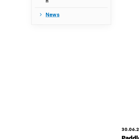
n
News
30.06.
QUICKLINKS
Paddl