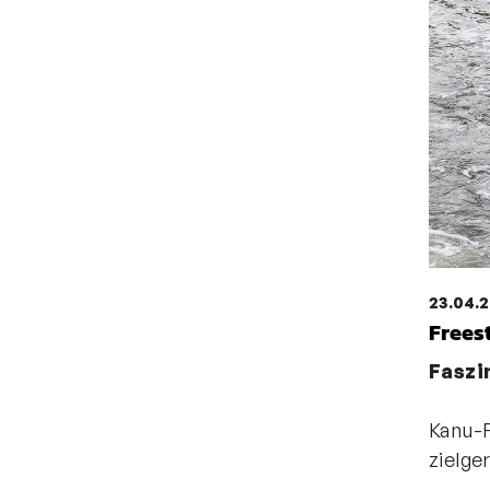
23.04.
Frees
Faszi
Kanu-F
zielge