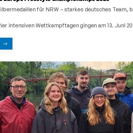
ilbermedaillen für NRW – starkes deutsches Team, 
Direktlinks
ier intensiven Wettkampftagen gingen am 13. Juni 2
Verband
Leistungssport
Freizeitsport
Jugend
Bildung
Mitgliedschaft
Kanuschule NRW