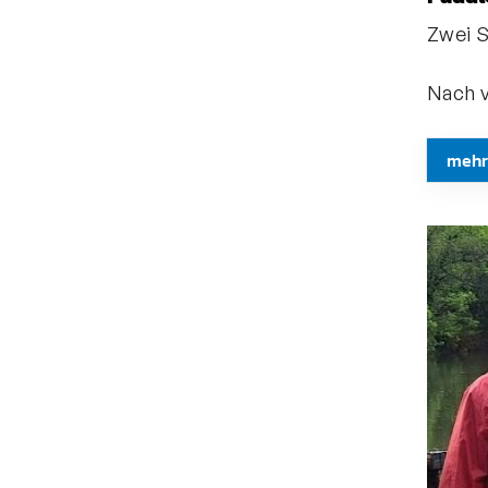
Zwei S
Geschäftsstelle
Nach v
Kanu-Verband
Nordrhein-Westfalen e. V.
mehr
Friedrich-Alfred-Allee 25
47055 Duisburg
+49 203 7381-653
info@kanu-nrw.de