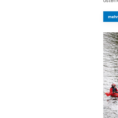
österr
mehr