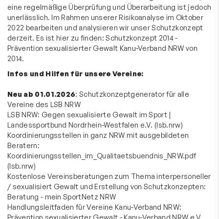
eine regelmäßige Überprüfung und Überarbeitung ist jedoch
unerlässlich. Im Rahmen unserer Risikoanalyse im Oktober
2022 bearbeiten und analysieren wir unser Schutzkonzept
derzeit. Es ist hier zu finden:
Schutzkonzept 2014 -
Prävention sexualisierter Gewalt Kanu-Verband NRW von
2014.
Infos und Hilfen für unsere Vereine:
Neu ab 01.01.2026
:
Schutzkonzeptgenerator für alle
Vereine des LSB NRW
LSB NRW:
Gegen sexualisierte Gewalt im Sport |
Landessportbund Nordrhein-Westfalen e.V. (lsb.nrw)
Koordinierungsstellen in ganz NRW mit ausgebildeten
Beratern:
Koordinierungsstellen_im_Qualitaetsbuendnis_NRW.pdf
(lsb.nrw)
Kostenlose Vereinsberatungen zum Thema interpersoneller
/ sexualisiert Gewalt und Erstellung von Schutzkonzepten:
Beratung - mein SportNetz NRW
Handlungsleitfaden für Vereine Kanu-Verband NRW:
Prävention sexualisierter Gewalt - Kanu-Verband NRW e.V.