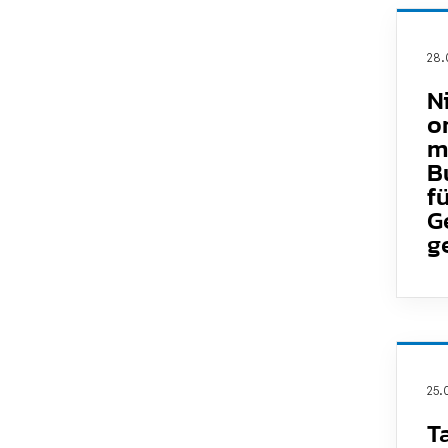
28.
N
o
m
B
f
G
g
25.
T