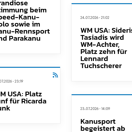
randiose
timmung beim
peed-Kanu-
24.07.2026
·
21:02
olo sowie im
WM USA: Sideri
anu-Rennsport
Tasiadis wird
nd Parakanu
WM-Achter,
Platz zehn für
Lennard
Tuchscherer
07.2026
·
23:19
M USA: Platz
ünf für Ricarda
unk
23.07.2026
·
14:09
Kanusport
begeistert ab