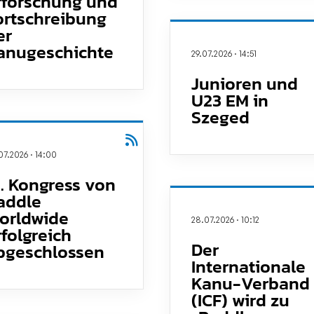
rforschung und
ortschreibung
er
anugeschichte
Direktlinks
29.07.2026
·
14:51
Verband
Junioren und
U23 EM in
Leistungssport
Szeged
Freizeitsport
Jugend
Bildung
07.2026
·
14:00
Mitgliedschaft
1. Kongress von
Kanuschule NRW
addle
orldwide
28.07.2026
·
10:12
rfolgreich
Der
bgeschlossen
Internationale
Kanu-Verband
(ICF) wird zu