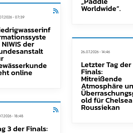
„Paddle
Worldwide“.
07.2026
·
07:39
iedrigwasserinf
rmationssyste
 NIWIS der
undesanstalt
26.07.2026
·
14:46
ür
Letzter Tag der
ewässerkunde
Finals:
eht online
Mitreißende
Atmosphäre u
Überraschungs
old für Chelsea
Roussiekan
07.2026
·
18:48
ag 3 der Finals: