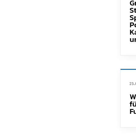
G
S
S
P
K
u
23.
W
f
F