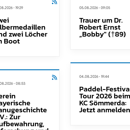
08.2026
·
19:29
05.08.2026
·
09:05
wei
Trauer um Dr.
ilbermedaillen
Robert Ernst
nd zwei Löcher
„Bobby" (†89)
m Boot
04.08.2026
·
19:44
08.2026
·
08:53
Paddel-Festiva
erein
Tour 2026 bei
ayerische
KC Sömmerda:
anugeschichte
Jetzt anmelden
V.: Zur
ufbewahrung,