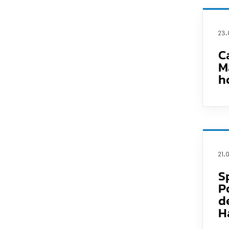
23.
C
M
h
21.
S
P
d
H