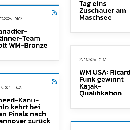
Tag eins
Zuschauer am
Maschsee
07.2026
·
01:12
anadier-
änner-Team
olt WM-Bronze
21.07.2026
·
21:31
WM USA: Ricar
Funk gewinnt
Kajak-
07.2026
·
08:22
Qualifikation
peed-Kanu-
olo kehrt bei
en Finals nach
annover zurück