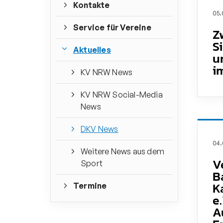
Kontakte
05.
Service für Vereine
Z
S
Aktuelles
u
i
KV NRW News
KV NRW Social-Media
News
DKV News
04.
Weitere News aus dem
V
Sport
B
K
Termine
e.
A
QUICKLINKS