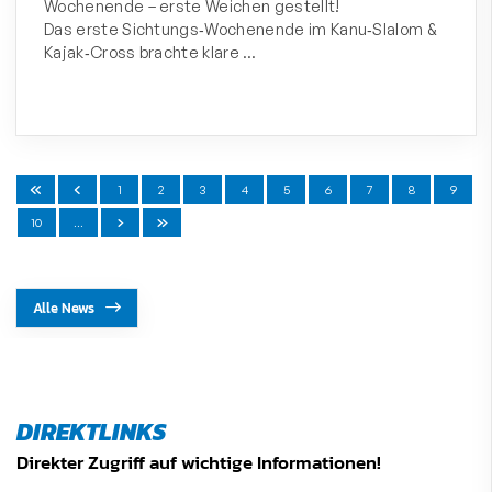
Wochenende – erste Weichen gestellt!
Das erste Sichtungs‑Wochenende im Kanu‑Slalom &
Kajak‑Cross brachte klare …
1
2
3
4
5
6
7
8
9
10
…
Alle News
DIREKTLINKS
Direkter Zugriff auf wichtige Informationen!