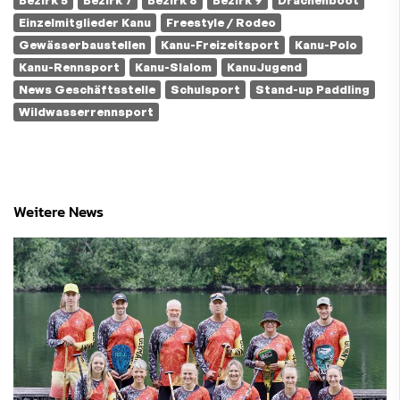
Bezirk 5
Bezirk 7
Bezirk 8
Bezirk 9
Drachenboot
Einzelmitglieder Kanu
Freestyle / Rodeo
Gewässerbaustellen
Kanu-Freizeitsport
Kanu-Polo
Kanu-Rennsport
Kanu-Slalom
KanuJugend
News Geschäftsstelle
Schulsport
Stand-up Paddling
Wildwasserrennsport
Weitere News