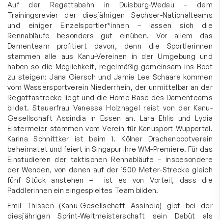
Auf der Regattabahn in Duisburg-Wedau – dem
Trainingsrevier der diesjährigen Sechser-Nationalteams
und einiger Einzelsportler*innen – lassen sich die
Rennabläufe besonders gut einüben. Vor allem das
Damenteam profitiert davon, denn die Sportlerinnen
stammen alle aus Kanu-Vereinen in der Umgebung und
haben so die Möglichkeit, regelmäßig gemeinsam ins Boot
zu steigen: Jana Giersch und Jamie Lee Schaare kommen
vom Wassersportverein Niederrhein, der unmittelbar an der
Regattastrecke liegt und die Home Base des Damenteams
bildet. Steuerfrau Vanessa Holznagel reist von der Kanu-
Gesellschaft Assindia in Essen an. Lara Ehlis und Lydia
Elstermeier stammen vom Verein für Kanusport Wuppertal.
Karina Schnittker ist beim 1. Kölner Drachenbootverein
beheimatet und feiert in Singapur ihre WM-Premiere. Für das
Einstudieren der taktischen Rennabläufe – insbesondere
der Wenden, von denen auf der 1500 Meter-Strecke gleich
fünf Stück anstehen – ist es von Vorteil, dass die
Paddlerinnen ein eingespieltes Team bilden.
Emil Thissen (Kanu-Gesellschaft Assindia) gibt bei der
diesjährigen Sprint-Weltmeisterschaft sein Debüt als