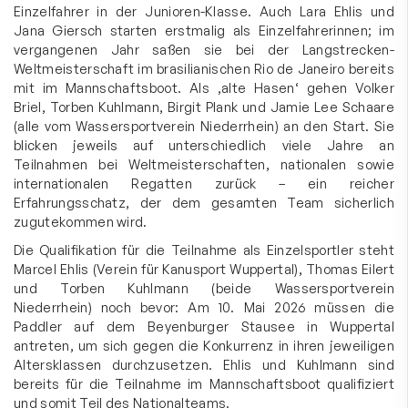
Einzelfahrer in der Junioren-Klasse. Auch Lara Ehlis und
Jana Giersch starten erstmalig als Einzelfahrerinnen; im
vergangenen Jahr saßen sie bei der Langstrecken-
Weltmeisterschaft im brasilianischen Rio de Janeiro bereits
mit im Mannschaftsboot. Als ‚alte Hasen‘ gehen Volker
Briel, Torben Kuhlmann, Birgit Plank und Jamie Lee Schaare
(alle vom Wassersportverein Niederrhein) an den Start. Sie
blicken jeweils auf unterschiedlich viele Jahre an
Teilnahmen bei Weltmeisterschaften, nationalen sowie
internationalen Regatten zurück – ein reicher
Erfahrungsschatz, der dem gesamten Team sicherlich
zugutekommen wird.
Die Qualifikation für die Teilnahme als Einzelsportler steht
Marcel Ehlis (Verein für Kanusport Wuppertal), Thomas Eilert
und Torben Kuhlmann (beide Wassersportverein
Niederrhein) noch bevor: Am 10. Mai 2026 müssen die
Paddler auf dem Beyenburger Stausee in Wuppertal
antreten, um sich gegen die Konkurrenz in ihren jeweiligen
Altersklassen durchzusetzen. Ehlis und Kuhlmann sind
bereits für die Teilnahme im Mannschaftsboot qualifiziert
und somit Teil des Nationalteams.