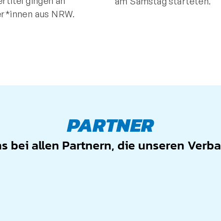
rtitel gingen an
am Samstag starteten.
er*innen aus NRW.
PARTNER
 bei allen Partnern, die unseren Verb