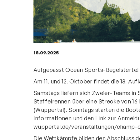
Geschäftsstelle
Kanu-Verband
Nordrhein-Westfalen e. V.
Friedrich-Alfred-Allee 25
18.09.2025
47055 Duisburg
Aufgepasst Ocean Sports-Begeisterte!
+49 203 7381-653
info@kanu-nrw.de
Am 11. und 12. Oktober findet die 18. Au
Samstags liefern sich Zweier-Teams in S
Staffelrennen über eine Strecke von 1
(Wuppertal). Sonntags starten die Boot
Informationen und den Link zur Anmeldun
wuppertal.de/veranstaltungen/champ-o
Die Wettkämpfe bilden den Abschluss d