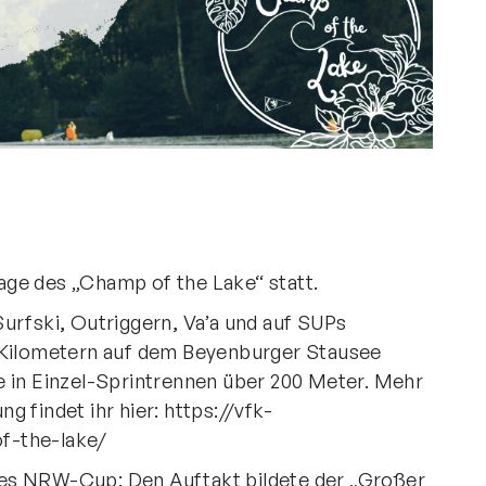
Direktlinks
Verband
Leistungssport
Freizeitsport
Jugend
Bildung
Mitgliedschaft
flage des „Champ of the Lake“ statt.
Kanuschule NRW
urfski, Outriggern, Va’a und auf SUPs
6 Kilometern auf dem Beyenburger Stausee
e in Einzel-Sprintrennen über 200 Meter. Mehr
g findet ihr hier:
https://vfk-
f-the-lake/
es NRW-Cup: Den Auftakt bildete der „Großer