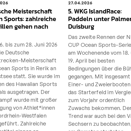
2026
27.04.2026
che Meisterschaft
5. WKG IslandRace:
 Sports: zahlreiche
Paddeln unter Palme
illen gehen nach
Duisburg
Das zweite Rennen der 
. bis zum 28. Juni 2026
CUP Ocean Sports-Serie
die Deutsche
am Wochenende vom 18.
trecken-Meisterschaft
19. April bei besten
ean Sports in Rerik an
Bedingungen über die Bü
tsee statt. Sie wurde im
gegangen. Mit insgesamt
n des Hawaiian Sports
Einer- und Zweierbooten
als ausgetragen. Der
das Starterfeld im Vergle
ampf wurde mit großer
zum Vorjahr ordentlich
igung von Athlet*innen
Zuwachs bekommen. Der
ordrhein-Westfalen
Trend war auch bei den V
eführt. Zahlreiche
Sechsern zu beobachten,