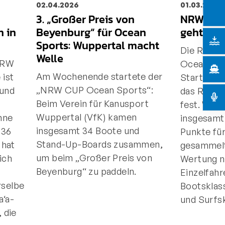
02.04.2026
01.03.2026
3. „Großer Preis von
NRW CUP
n in
Beyenburg“ für Ocean
geht in 
Sports: Wuppertal macht
Die Renn
Welle
NRW
Ocean Spo
Am Wochenende startete der
 ist
Startlöch
„NRW CUP Ocean Sports“:
 und
das Regel
Beim Verein für Kanusport
fest. Wie
Wuppertal (VfK) kamen
hne
insgesamt
insgesamt 34 Boote und
 36
Punkte fü
Stand-Up-Boards zusammen,
 hat
gesammelt
um beim „Großer Preis von
ich
Wertung 
Beyenburg“ zu paddeln.
Einzelfahr
selbe
Bootsklas
a‘a-
und Surfski
 die