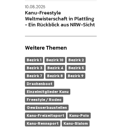
10.08.2025
Kanu-Freestyle
Weltmeisterschaft in Plattling
- Ein Rückblick aus NRW-Sicht
Weitere Themen
Bezirk 1
Bezirk 10
Bezirk 2
Bezirk 3
Bezirk 4
Bezirk 5
Bezirk 7
Bezirk 8
Bezirk 9
Drachenboot
Einzelmitglieder Kanu
Freestyle / Rodeo
Gewässerbaustellen
Kanu-Freizeitsport
Kanu-Polo
Kanu-Rennsport
Kanu-Slalom