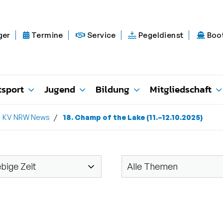
ger
Termine
Service
Pegeldienst
Boo
tsport
Jugend
Bildung
Mitgliedschaft
KV NRW News
18. Champ of the Lake (11.–12.10.2025)