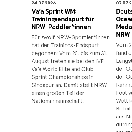
24.07.2026
07.07.
Va’a Sprint WM:
Deuts
Trainingsendspurt für
Ocean
NRW-Paddler*innen
Meda
NRW
Für zwölf NRW-Sportler*innen
Vom 26
hat der Trainings-Endspurt
fand 
begonnen: Vom 20. bis zum 31.
Langs
August treten sie bei den IVF
der Oc
Va’a World Elite and Club
der Os
Sprint Championships in
Rahme
Singapur an. Damit stellt NRW
Festiv
einen großen Teil der
Wettk
Nationalmannschaft.
Beteil
aus N
durchg