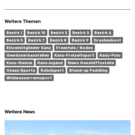
Weitere Themen
Bezirk 1
Bezirk 10
Bezirk 2
Bezirk 3
Bezirk 4
Bezirk 5
Bezirk 7
Bezirk 8
Bezirk 9
Drachenboot
Einzelmitglieder Kanu
Freestyle / Rodeo
Gewässerbaustellen
Kanu-Freizeitsport
Kanu-Polo
Kanu-Slalom
KanuJugend
News Geschäftsstelle
Ocean Sports
Schulsport
Stand-up Paddling
Wildwasserrennsport
Weitere News