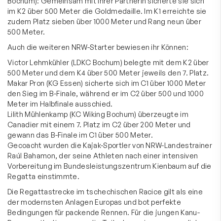
Bochum): Gemeinsam mit ihrer Partnerin sicherte sie sich
im K2 über 500 Meter die Goldmedaille. Im K1 erreichte sie
zudem Platz sieben über 1000 Meter und Rang neun über
500 Meter.
Auch die weiteren NRW-Starter bewiesen ihr Können:
Victor Lehmkühler (LDKC Bochum) belegte mit dem K2 über
500 Meter und dem K4 über 500 Meter jeweils den 7. Platz.
Makar Pron (KG Essen) sicherte sich im C1 über 1000 Meter
den Sieg im B-Finale, während er im C2 über 500 und 1000
Meter im Halbfinale ausschied.
Lilith Mühlenkamp (KC Wiking Bochum) überzeugte im
Canadier mit einem 7. Platz im C2 über 200 Meter und
gewann das B-Finale im C1 über 500 Meter.
Gecoacht wurden die Kajak-Sportler von NRW-Landestrainer
Raúl Bahamon, der seine Athleten nach einer intensiven
Vorbereitung im Bundesleistungszentrum Kienbaum auf die
Regatta einstimmte.
Die Regattastrecke im tschechischen Racice gilt als eine
der modernsten Anlagen Europas und bot perfekte
Bedingungen für packende Rennen. Für die jungen Kanu-