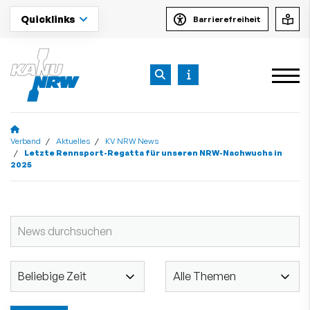
Quicklinks
Barrierefreiheit
Verband
Aktuelles
KV NRW News
Letzte Rennsport-Regatta für unseren NRW-Nachwuchs in
2025