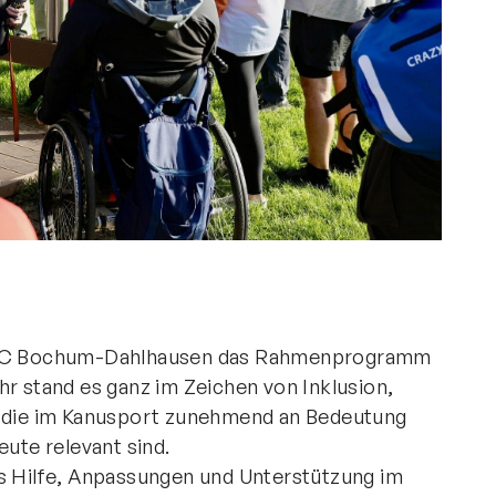
Direktlinks
Verband
Leistungssport
Freizeitsport
Jugend
Bildung
Mitgliedschaft
Kanuschule NRW
 LDKC Bochum-Dahlhausen das Rahmenprogramm
hr stand es ganz im Zeichen von Inklusion,
, die im Kanusport zunehmend an Bedeutung
eute relevant sind.
ss Hilfe, Anpassungen und Unterstützung im