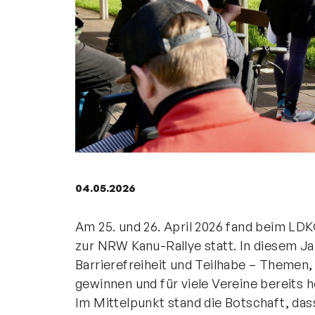
Geschäftsstelle
Kanu-Verband
Nordrhein-Westfalen e. V.
Friedrich-Alfred-Allee 25
47055 Duisburg
+49 203 7381-653
info@kanu-nrw.de
04.05.2026
Am 25. und 26. April 2026 fand beim
zur NRW Kanu-Rallye statt. In diesem Ja
Barrierefreiheit und Teilhabe – Themen
gewinnen und für viele Vereine bereits h
Im Mittelpunkt stand die Botschaft, da