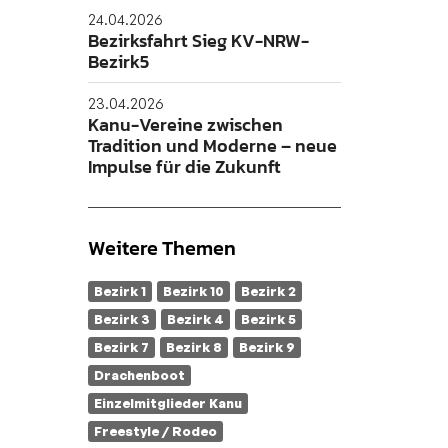
24.04.2026
Bezirksfahrt Sieg KV-NRW-
Bezirk5
23.04.2026
Kanu-Vereine zwischen
Tradition und Moderne – neue
Impulse für die Zukunft
Weitere Themen
Bezirk 1
Bezirk 10
Bezirk 2
Bezirk 3
Bezirk 4
Bezirk 5
Bezirk 7
Bezirk 8
Bezirk 9
Drachenboot
Einzelmitglieder Kanu
Freestyle / Rodeo