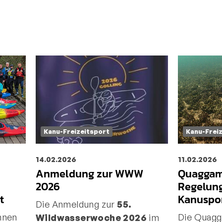
Kanu-Freizeitsport
Kanu-Frei
14.02.2026
11.02.2026
Anmeldung zur WWW
Quaggam
2026
Regelun
t
Kanuspo
Die Anmeldung zur
55.
nnen
Die Quagg
Wildwasserwoche 2026
im