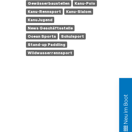
Gewässerbaustellen
Kanu-Polo
Kanu-Rennsport
Kanu-Slalom
KanuJugend
News Geschäftsstelle
Ocean Sports
Schulsport
Stand-up Paddling
Wildwasserrennsport
Neu im Boot