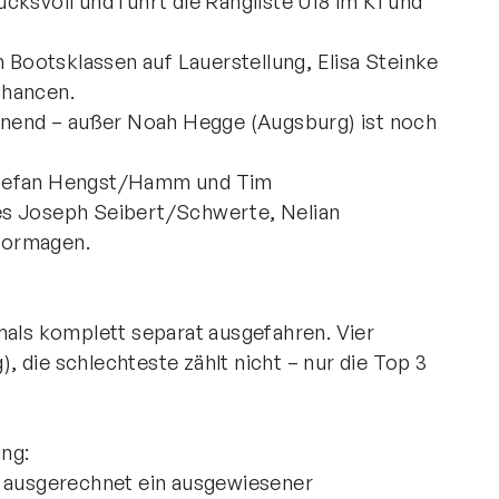
cksvoll und führt die Rangliste U18 im K1 und
n Bootsklassen auf Lauerstellung, Elisa Steinke
chancen.
annend – außer Noah Hegge (Augsburg) ist noch
Stefan Hengst/Hamm und Tim
es Joseph Seibert/Schwerte, Nelian
Dormagen.
mals komplett separat ausgefahren. Vier
 die schlechteste zählt nicht – nur die Top 3
ung:
t ausgerechnet ein ausgewiesener