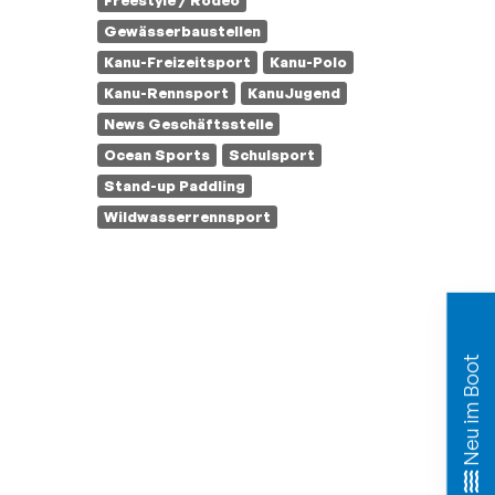
Freestyle / Rodeo
Gewässerbaustellen
Kanu-Freizeitsport
Kanu-Polo
Kanu-Rennsport
KanuJugend
News Geschäftsstelle
Ocean Sports
Schulsport
Stand-up Paddling
Wildwasserrennsport
Neu im Boot