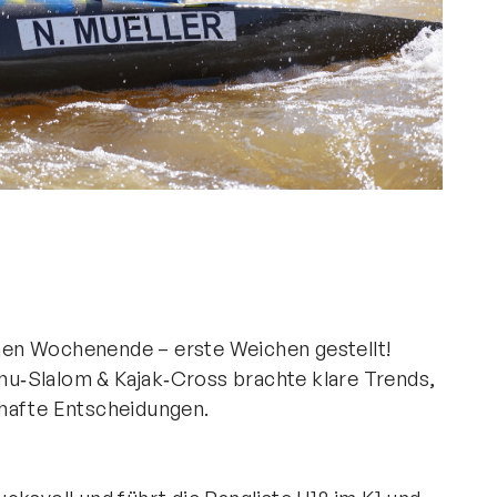
Direktlinks
Verband
Leistungssport
Freizeitsport
Jugend
Foto:
Bildung
Mitgliedschaft
Kanuschule NRW
en Wochenende – erste Weichen gestellt!
u‑Slalom & Kajak‑Cross brachte klare Trends,
zhafte Entscheidungen.