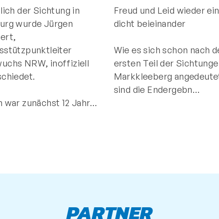
lich der Sichtung in
Freud und Leid wieder ei
urg wurde Jürgen
dicht beieinander
ert,
sstützpunktleiter
Wie es sich schon nach 
uchs NRW, inoffiziell
ersten Teil der Sichtunge
schiedet.
Markkleeberg angedeutet
sind die Endergebn…
n war zunächst 12 Jahr…
PARTNER