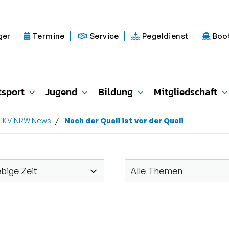
ger
Termine
Service
Pegeldienst
Boo
tsport
Jugend
Bildung
Mitgliedschaft
KV NRW News
Nach der Quali ist vor der Quali