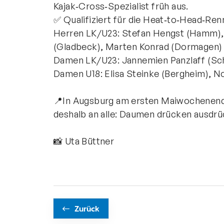
Kajak‑Cross‑Spezialist früh aus.
✅ Qualifiziert für die Heat‑to‑Head‑Ren
Herren LK/U23: Stefan Hengst (Hamm), 
(Gladbeck), Marten Konrad (Dormagen)
Damen LK/U23: Jannemien Panzlaff (Sc
Damen U18: Elisa Steinke (Bergheim), N
📍In Augsburg am ersten Maiwochenende
deshalb an alle: Daumen drücken ausdrü
📸 Uta Büttner
Zurück