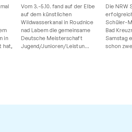
nmal
Vom 3.-5.10. fand auf der Elbe
Die NRW 
auf dem künstlichen
erfolgrei
Wildwasserkanal in Roudnice
Schüler-M
dem
nad Labem die gemeinsame
Bad Kreuz
n in
Deutsche Meisterschaft
Samstag 
 hat,
Jugend/Junioren/Leistun…
schon zwe