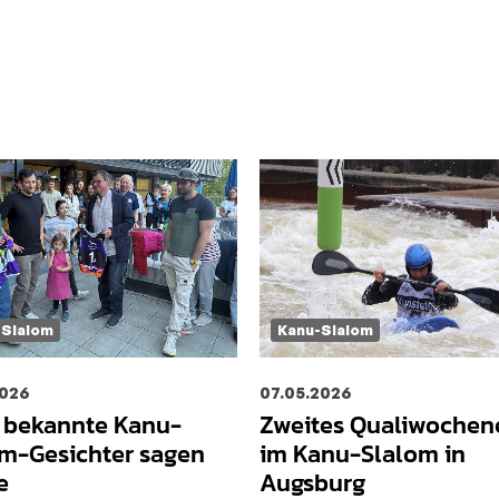
-Slalom
Kanu-Slalom
2026
07.05.2026
e bekannte Kanu-
Zweites Qualiwoche
om-Gesichter sagen
im Kanu-Slalom in
e
Augsburg