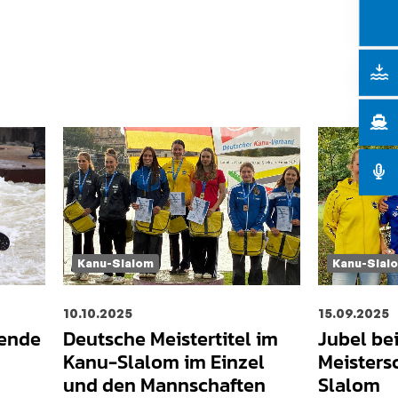
Kanu-Slalom
Kanu-Slal
10.10.2025
15.09.2025
nende
Deutsche Meistertitel im
Jubel be
Kanu-Slalom im Einzel
Meisters
und den Mannschaften
Slalom