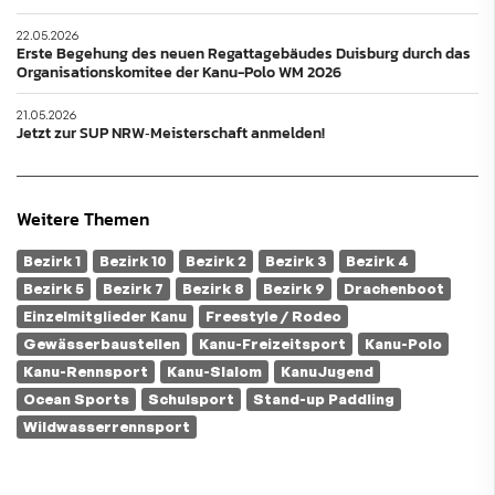
22.05.2026
Erste Begehung des neuen Regattagebäudes Duisburg durch das
Organisationskomitee der Kanu-Polo WM 2026
21.05.2026
Jetzt zur SUP NRW‑Meisterschaft anmelden!
Weitere Themen
Bezirk 1
Bezirk 10
Bezirk 2
Bezirk 3
Bezirk 4
Bezirk 5
Bezirk 7
Bezirk 8
Bezirk 9
Drachenboot
Einzelmitglieder Kanu
Freestyle / Rodeo
Gewässerbaustellen
Kanu-Freizeitsport
Kanu-Polo
Kanu-Rennsport
Kanu-Slalom
KanuJugend
Ocean Sports
Schulsport
Stand-up Paddling
Wildwasserrennsport