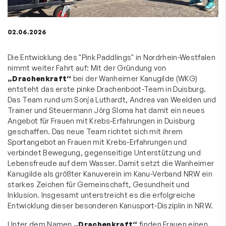
02.06.2026
Die Entwicklung des "Pink Paddlings" in Nordrhein-Westfalen
nimmt weiter Fahrt auf: Mit der Gründung von
„Drachenkraft“
bei der Wanheimer Kanugilde (WKG)
entsteht das erste pinke Drachenboot-Team in Duisburg.
Das Team rund um
Sonja Luthardt, Andrea van Weelden und
Trainer und Steuermann Jörg Sloma hat damit ein neues
Angebot für
Frauen mit Krebs-Erfahrungen in Duisburg
geschaffen. Das neue Team richtet sich mit ihrem
Sportangebot an Frauen mit Krebs-Erfahrungen und
verbindet Bewegung, gegenseitige Unterstützung und
Lebensfreude auf dem Wasser. Damit setzt die Wanheimer
Kanugilde als größter Kanuverein im Kanu-Verband NRW ein
starkes Zeichen für Gemeinschaft, Gesundheit und
Inklusion. Insgesamt unterstreicht es die erfolgreiche
Entwicklung dieser besonderen Kanusport-Disziplin in NRW.
Unter dem Namen
„Drachenkraft“
finden Frauen einen