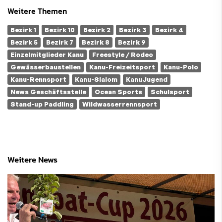
Weitere Themen
Bezirk 1
Bezirk 10
Bezirk 2
Bezirk 3
Bezirk 4
Bezirk 5
Bezirk 7
Bezirk 8
Bezirk 9
Einzelmitglieder Kanu
Freestyle / Rodeo
Gewässerbaustellen
Kanu-Freizeitsport
Kanu-Polo
Kanu-Rennsport
Kanu-Slalom
KanuJugend
News Geschäftsstelle
Ocean Sports
Schulsport
Stand-up Paddling
Wildwasserrennsport
Weitere News