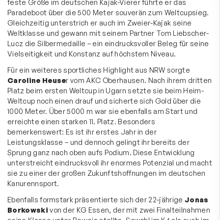
feste Größe im deutschen Kajak-Vierer führte er das
Paradeboot über die 500 Meter souverän zum Weltcupsieg.
Gleichzeitig unterstrich er auch im Zweier-Kajak seine
Weltklasse und gewann mit seinem Partner Tom Liebscher-
Lucz die Silbermedaille – ein eindrucksvoller Beleg für seine
Vielseitigkeit und Konstanz auf höchstem Niveau.
Für ein weiteres sportliches Highlight aus NRW sorgte
Caroline Heuse
r vom AKC Oberhausen. Nach ihrem dritten
Platz beim ersten Weltcup in Ugarn setzte sie beim Heim-
Weltcup noch einen drauf und sicherte sich Gold über die
1000 Meter. Über 5000 m war sie ebenfalls am Start und
erreichte einen starken 11. Platz. Besonders
bemerkenswert: Es ist ihr erstes Jahr in der
Leistungsklasse – und dennoch gelingt ihr bereits der
Sprung ganz nach oben aufs Podium. Diese Entwicklung
unterstreicht eindrucksvoll ihr enormes Potenzial und macht
sie zu einer der großen Zukunftshoffnungen im deutschen
Kanurennsport.
Ebenfalls formstark präsentierte sich der 22-jährige
Jonas
Borkowski
von der KG Essen, der mit zwei Finalteilnahmen