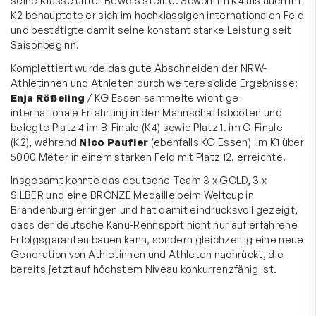
seine Klasse unter Beweis stellte. Sowohl im K4 als auch im
K2 behauptete er sich im hochklassigen internationalen Feld
und bestätigte damit seine konstant starke Leistung seit
Saisonbeginn.
Komplettiert wurde das gute Abschneiden der NRW-
Athletinnen und Athleten durch weitere solide Ergebnisse:
Enja Rößeling
/ KG Essen sammelte wichtige
internationale Erfahrung in den Mannschaftsbooten und
belegte Platz 4 im B-Finale (K4) sowie Platz 1. im C-Finale
(K2), während
Nico Paufler
(ebenfalls KG Essen)
im K1 über
5000 Meter in einem starken Feld mit Platz 12. erreichte.
Insgesamt konnte das deutsche Team 3 x GOLD, 3 x
SILBER und eine BRONZE Medaille beim Weltcup in
Brandenburg erringen und hat damit eindrucksvoll gezeigt,
dass der deutsche Kanu-Rennsport nicht nur auf erfahrene
Erfolgsgaranten bauen kann, sondern gleichzeitig eine neue
Generation von Athletinnen und Athleten nachrückt, die
bereits jetzt auf höchstem Niveau konkurrenzfähig ist.