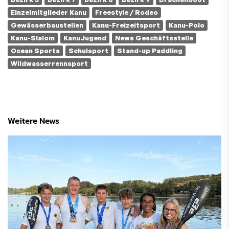
Einzelmitglieder Kanu
Freestyle / Rodeo
Gewässerbaustellen
Kanu-Freizeitsport
Kanu-Polo
Kanu-Slalom
KanuJugend
News Geschäftsstelle
Ocean Sports
Schulsport
Stand-up Paddling
Wildwasserrennsport
Weitere News