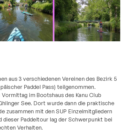
Direktlinks
Verband
Leistungssport
Freizeitsport
Jugend
Bildung
Mitgliedschaft
nen aus 3 verschiedenen Vereinen des Bezirk 5
Kanuschule NRW
opäischer Paddel Pass) teilgenommen.
 Vormittag im Bootshaus des Kanu Club
ühlinger See. Dort wurde dann die praktische
de zusammen mit den SUP Einzelmitgliedern
d dieser Paddeltour lag der Schwerpunkt bei
chten Verhalten.