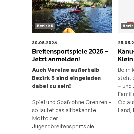
Bezirk 5
Bezir
30.05.2026
25.05.
Breitensportspiele 2026 -
Kanu-
Jetzt anmelden!
Klein
Auch Vereine außerhalb
Beim K
Bezirk 5 sind eingeladen
steht
dabei zu sein!
– und 
Famili
Spiel und Spaß ohne Grenzen –
Ob au
so lautet das altbekannte
Land, 
Motto der
Jugendbreitensportspie…