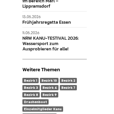
im Bereich Marl –
Lippramsdorf
13.05.2026
Frühjahrsregatta Essen
11.05.2026
NRW KANU-TESTIVAL 2026:
Wassersport zum
Ausprobieren für alle!
Weitere Themen
Bezirk 1
Bezirk 10
Bezirk 2
Bezirk 3
Bezirk 4
Bezirk 7
Bezirk 8
Bezirk 9
Drachenboot
Einzelmitglieder Kanu