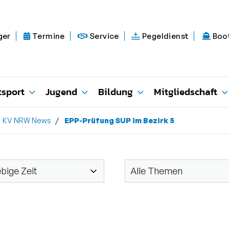
ger
Termine
Service
Pegeldienst
Boo
tsport
Jugend
Bildung
Mitgliedschaft
KV NRW News
EPP-Prüfung SUP im Bezirk 5