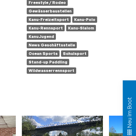
Freestyle / Rodeo
Gewässerbaustellen
Kanu-Freizeitsport
Kanu-Polo
Kanu-Rennsport
Kanu-Slalom
KanuJugend
News Geschäftsstelle
Ocean Sports
Schulsport
Stand-up Paddling
Wildwasserrennsport
Neu im Boot