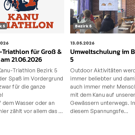
k 5
Bezirk 5
2026
13.05.2026
Triathlon für Groß &
Umweltschulung im B
 am 21.06.2026
5
anu-Triathlon Bezirk 5
Outdoor Aktivitäten wer
 der Spaß im Vordergrund
immer beliebter und dami
zwar für die ganze
auch immer mehr Mensc
e!
mit dem Kanu auf unsere
f dem Wasser oder an
Gewässern unterwegs. I
hier zählt vor allem das …
diesem Spannungsfe…