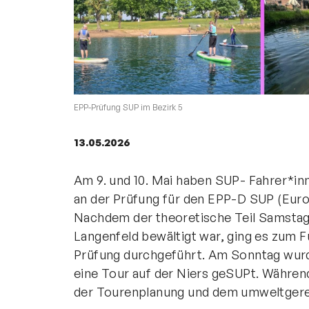
Geschäftsstelle
Kanu-Verband
Nordrhein-Westfalen e. V.
EPP-Prüfung SUP im Bezirk 5
Friedrich-Alfred-Allee 25
47055 Duisburg
13.05.2026
+49 203 7381-653
info@kanu-nrw.de
Am 9. und 10. Mai haben SUP- Fahrer*in
an der Prüfung für den EPP-D SUP (Eur
Nachdem der theoretische Teil Samstag
Langenfeld bewältigt war, ging es zum F
Prüfung durchgeführt. Am Sonntag wur
eine Tour auf der Niers geSUPt. Währen
der Tourenplanung und dem umweltgere