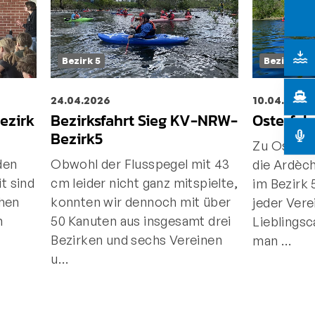
Bezirk 5
Bezirk 5
24.04.2026
10.04.2026
ezirk
Bezirksfahrt Sieg KV-NRW-
Osterfah
Bezirk5
Zu Ostern
den
Obwohl der Flusspegel mit 43
die Ardèch
t sind
cm leider nicht ganz mitspielte,
im Bezirk
hen
konnten wir dennoch mit über
jeder Vere
n
50 Kanuten aus insgesamt drei
Lieblingsc
n
Bezirken und sechs Vereinen
man …
u…