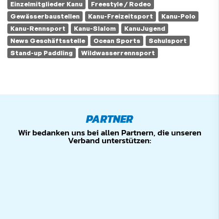
Einzelmitglieder Kanu
Freestyle / Rodeo
Gewässerbaustellen
Kanu-Freizeitsport
Kanu-Polo
Kanu-Rennsport
Kanu-Slalom
KanuJugend
News Geschäftsstelle
Ocean Sports
Schulsport
Stand-up Paddling
Wildwasserrennsport
PARTNER
Wir bedanken uns bei allen Partnern, die unseren
Verband unterstützen: