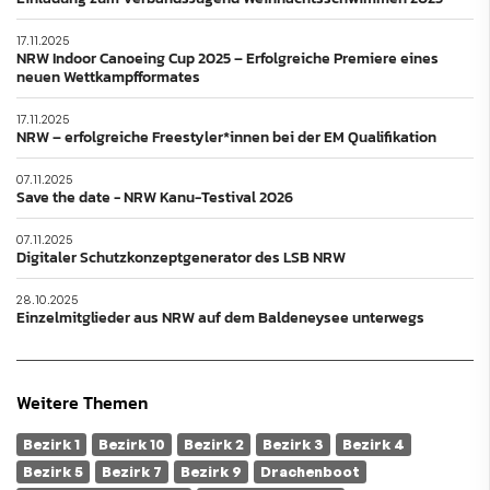
17.11.2025
NRW Indoor Canoeing Cup 2025 – Erfolgreiche Premiere eines
neuen Wettkampfformates
17.11.2025
NRW – erfolgreiche Freestyler*innen bei der EM Qualifikation
07.11.2025
Save the date - NRW Kanu-Testival 2026
07.11.2025
Digitaler Schutzkonzeptgenerator des LSB NRW
28.10.2025
Einzelmitglieder aus NRW auf dem Baldeneysee unterwegs
Weitere Themen
Bezirk 1
Bezirk 10
Bezirk 2
Bezirk 3
Bezirk 4
Bezirk 5
Bezirk 7
Bezirk 9
Drachenboot