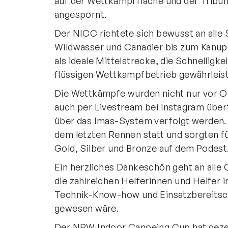
auf der Wettkampffläche und der Tribün
angespornt.
Der NICC richtete sich bewusst an all
Wildwasser und Canadier bis zum Kanup
als ideale Mittelstrecke, die Schnelligke
flüssigen Wettkampfbetrieb gewährleist
Die Wettkämpfe wurden nicht nur vor Ort
auch per Livestream bei Instagram über
über das Imas-System verfolgt werden.
dem letzten Rennen statt und sorgten fü
Gold, Silber und Bronze auf dem Podest
Ein herzliches Dankeschön geht an alle
die zahlreichen Helferinnen und Helfer
Technik-Know-how und Einsatzbereitsch
gewesen wäre.
Der NRW Indoor Canoeing Cup hat gezeigt