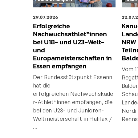
29.07.2026
22.07.
Erfolgreiche
Kanu
Nachwuchsathlet*innen
Land
bei U18- und U23-Welt-
NRW 
und
Teil
Europameisterschaften in
Bald
Essen empfangen
Vom 17
Der Bundesstützpunkt Essenn
Regat
hat die
Balde
erfolgreichen Nachwuchskade
Schau
r-Athlet*innen empfangen, die
Lande
bei den U23- und Junioren-
Nordr
Weltmeisterschaft in Halifax /
Renn
…