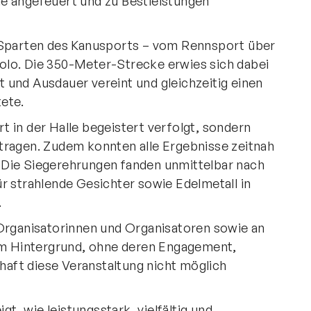
e angefeuert und zu Bestleistungen
e Sparten des Kanusports – vom Rennsport über
olo. Die 350-Meter-Strecke erwies sich dabei
it und Ausdauer vereint und gleichzeitig einen
ete.
 in der Halle begeistert verfolgt, sondern
tragen. Zudem konnten alle Ergebnisse zeitnah
 Die Siegerehrungen fanden unmittelbar nach
r strahlende Gesichter sowie Edelmetall in
.
 Organisatorinnen und Organisatoren sowie an
 im Hintergrund, ohne deren Engagement,
aft diese Veranstaltung nicht möglich
, wie leistungsstark, vielfältig und