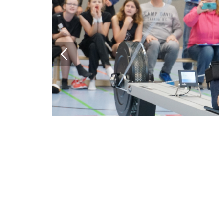
Geschäftsstelle
Kanu-Verband
Nordrhein-Westfalen e. V.
Friedrich-Alfred-Allee 25
47055 Duisburg
+49 203 7381-653
info@kanu-nrw.de