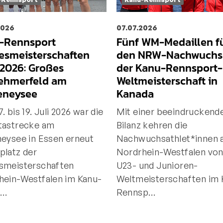
2026
07.07.2026
-Rennsport
Fünf WM-Medaillen f
esmeisterschaften
den NRW-Nachwuchs 
2026: Großes
der Kanu-Rennsport-
nehmerfeld am
Weltmeisterschaft in
eneysee
Kanada
. bis 19. Juli 2026 war die
Mit einer beeindruckend
tastrecke am
Bilanz kehren die
neysee in Essen erneut
Nachwuchsathlet*innen 
platz der
Nordrhein-Westfalen von
smeisterschaften
U23- und Junioren-
hein-Westfalen im Kanu-
Weltmeisterschaften im 
s…
Rennsp…