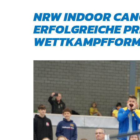
NRW INDOOR CANO
ERFOLGREICHE PR
WETTKAMPFFORM
QUICKLINKS