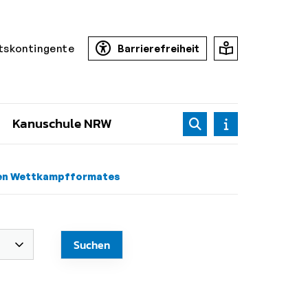
tskontingente
Barrierefreiheit
Kanuschule NRW
euen Wettkampfformates