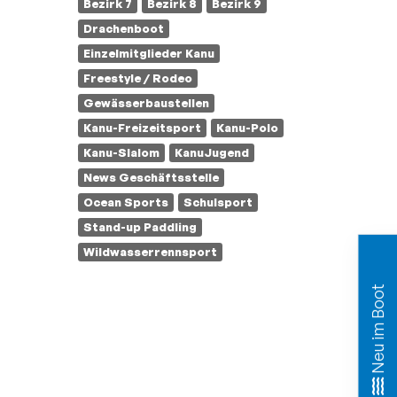
Bezirk 7
Bezirk 8
Bezirk 9
Drachenboot
Einzelmitglieder Kanu
Freestyle / Rodeo
Gewässerbaustellen
Kanu-Freizeitsport
Kanu-Polo
Kanu-Slalom
KanuJugend
News Geschäftsstelle
Ocean Sports
Schulsport
Stand-up Paddling
Wildwasserrennsport
Neu im Boot