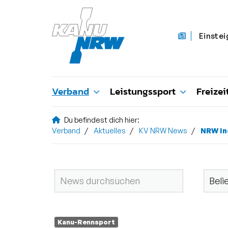
Einstei
Verband
Leistungssport
Freizei
Du befindest dich hier:
Verband
Aktuelles
KV NRW News
NRW In
Kanu-Rennsport