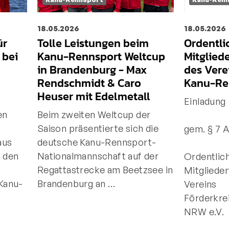
18.05.2026
18.05.2026
ür
Tolle Leistungen beim
Ordentli
bei
Kanu-Rennsport Weltcup
Mitglie
in Brandenburg - Max
des Vere
Rendschmidt & Caro
Kanu-Re
Heuser mit Edelmetall
Einladung
en
Beim zweiten Weltcup der
Saison präsentierte sich die
gem. § 7 A
aus
deutsche Kanu-Rennsport-
 den
Nationalmannschaft auf der
Ordentlic
Regattastrecke am Beetzsee in
Mitgliede
Kanu-
Brandenburg an …
Vereins
Förderkre
NRW e.V.