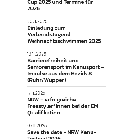
Cup 2025 und Termine für
2026
Folgt uns gerne!
20.11.2025
Einladung zum
VerbandsJugend
Weihnachtsschwimmen 2025
18.11.2025
Barrierefreiheit und
Seniorensport im Kanusport –
Impulse aus dem Bezirk 8
(Ruhr/Wupper)
17.11.2025
NRW – erfolgreiche
Freestyler*innen bei der EM
Qualifikation
07.11.2025
Save the date - NRW Kanu-
Testival 2026