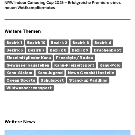
NRW Indoor Canoeing Cup 2025 – Erfolgreiche Premiere eines
neuen Wettkampfformates
Weitere Themen
Bezirk 1
Bezirk 10
Bezirk 2
Bezirk 3
Bezirk 4
Bezirk 5
Bezirk 7
Bezirk 8
Bezirk 9
Drachenboot
Einzelmitglieder Kanu
Freestyle / Rodeo
Gewässerbaustellen
Kanu-Freizeitsport
Kanu-Polo
Kanu-Slalom
KanuJugend
News Geschäftsstelle
Ocean Sports
Schulsport
Stand-up Paddling
Wildwasserrennsport
Weitere News